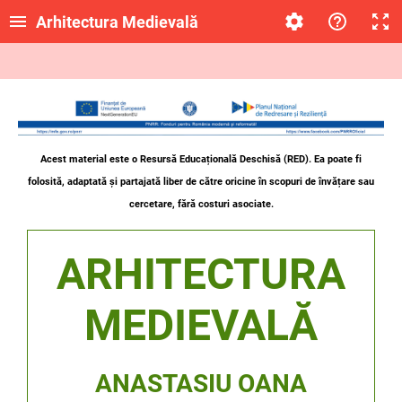
Arhitectura Medievală
Acest material este o Resursă Educațională Deschisă (RED). Ea poate fi
folosită, adaptată și partajată liber de către oricine
în scopuri de învățare sau
cercetare, fără costuri asociate.
ARHITECTURA
MEDIEVALĂ
ANASTASIU OANA