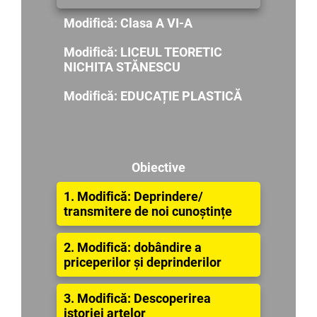
Modifică: Clasa A VI-A
Modifică: LICEUL TEORETIC
NICHITA STĂNESCU
Modifică: EDUCAȚIE PLASTICĂ
Obiective
1. Modifică: Deprindere/
transmitere de noi cunoștințe
2. Modifică: dobândire a
priceperilor și deprinderilor
3. Modifică: Descoperirea
istoriei artelor