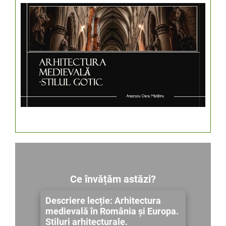
Ce învățăm astăzi?
Descriere lecție: Arhitectura
medievală în România și Europa.
Stiluri arhitecturale.