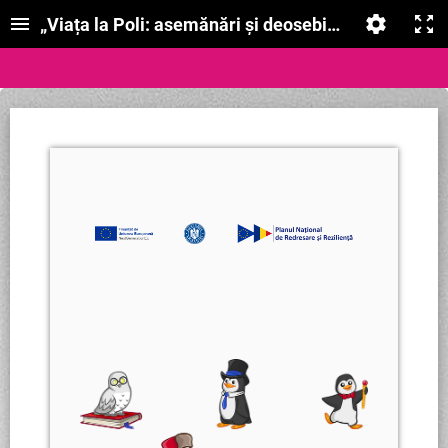
„Viața la Poli: asemănări și deosebiri”