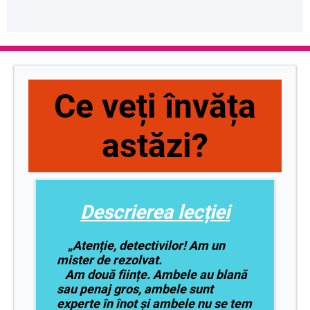
Ce veți învăța
astăzi?
Descrierea lecției
„
Atenție, detectivilor! Am un
mister de rezolvat.
Am două ființe. Ambele au blană
sau penaj gros, ambele sunt
experte în înot și ambele nu se tem