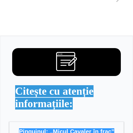
Citește cu atenție
informațiile:
Pinguinul: „Micul Cavaler în frac”