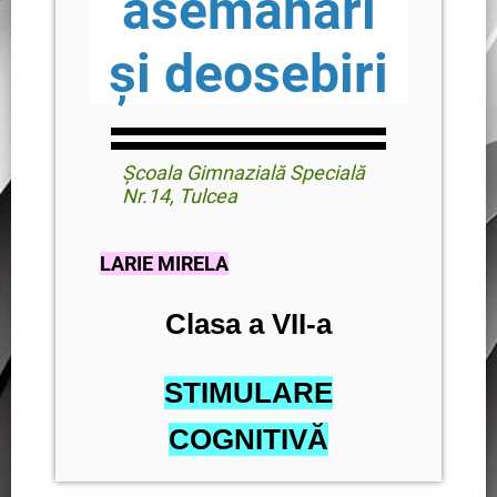
asemănări
și deosebiri
Școala Gimnazială Specială
Nr.14, Tulcea
LARIE MIRELA
Clasa a VII-a
STIMULARE
COGNITIVĂ