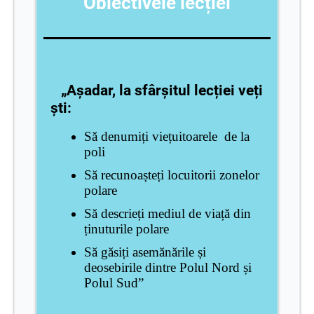
Obiectivele lecției
„Așadar, la sfârșitul lecției veți
ști
:
Să denumiți viețuitoarele de la
poli
Să recunoașteți locuitorii zonelor
polare
Să descrieți mediul de viață din
ținuturile polare
Să găsiți asemănările
și
deosebirile d
intre Polul Nord și
Polul Sud”