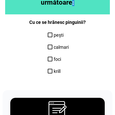
următoare
:
Cu ce se hrănesc pinguinii?
pești
calmari
foci
krill