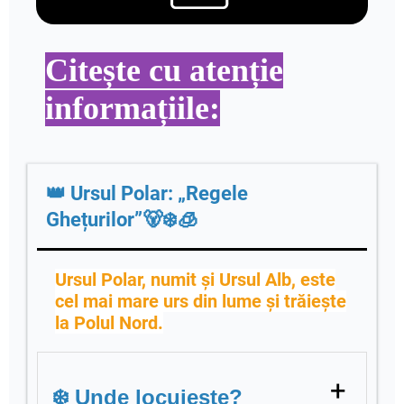
Citește cu atenție
informațiile:
👑 Ursul Polar: „Regele
Ghețurilor”🐻‍❄️🧊
Ursul Polar, numit și Ursul Alb, este
cel mai mare urs din lume și trăiește
la Polul Nord.
+
❄️ Unde locuiește?