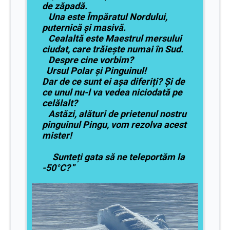
de zăpadă.
Una este Împăratul Nordului,
puternică și masivă.
Cealaltă este Maestrul mersului
ciudat, care trăiește numai în Sud.
Despre cine vorbim?
Ursul Polar și Pinguinul!
Dar de ce sunt ei așa diferiți? Și de
ce unul nu-l va vedea niciodată pe
celălalt?
Astăzi, alături de prietenul nostru
pinguinul Pingu, vom rezolva acest
mister!
Sunteți gata să ne teleportăm la
-50°C?
”