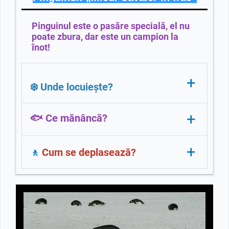
Pinguinul este o pasăre specială, el nu
poate zbura, dar este un campion la
înot!
+
❄️ Unde locuiește?
+
🐟 Ce mănâncă?
Pinguinii trăiesc Polul Sud.
Pinguinii sunt pescari iscusiți!
+
Cum se deplasează?
🚶
Mănâncă pești mici, calmari și krill.
Ei merg legănat iar
când se grăbesc,
se aruncă pe burtă și alunecă ca o
săniuță!