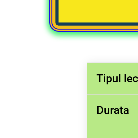
Tipul lec
Durata
predare-învăța