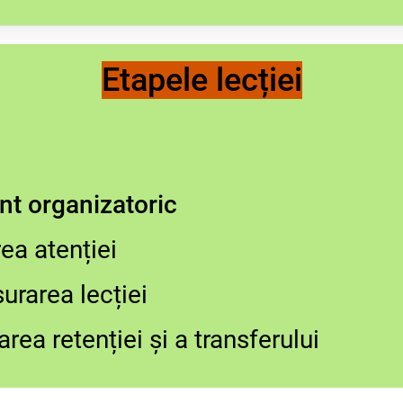
de lucru, resurse digitale
Etapele lecției
t organizatoric
ea atenției
urarea lecției
rea retenției și a transferului