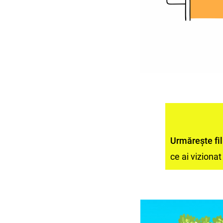
Urmărește fil
ce ai viziona