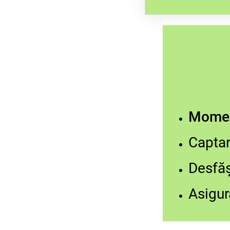
manualul, fișe 
Momen
Captar
Desfăș
Asigura