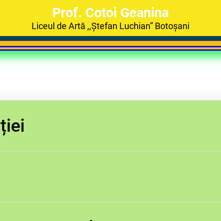
Prof. Cotoi Geanina
Liceul de Artă ,,Ștefan Luchian” Botoșani
ției
re, cu aplicarea principiilor FRoLLM