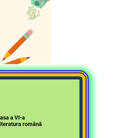
asa a VI-a
omână