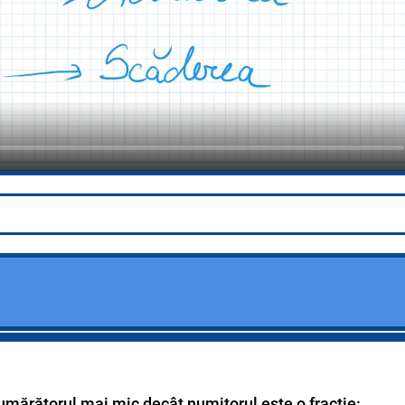
numărătorul mai mic decât numitorul este o fracție: