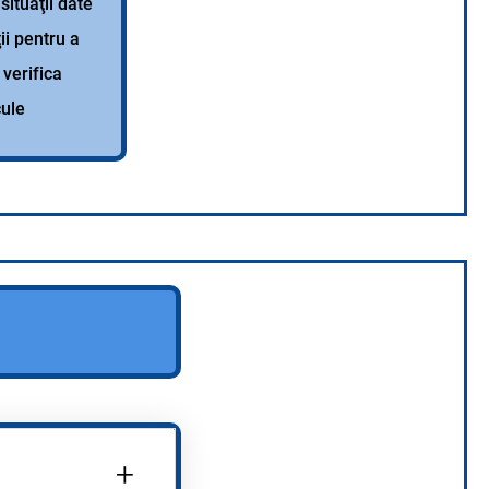
situaţii date
ţii pentru a
 verifica
cule
+