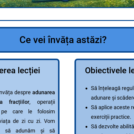
 învăța astăzi?
rea lecției
Obiectivele le
Să înțeleagă regul
învăța despre
adunarea
adunare și scădere 
 fracțiilor
, operații
Să aplice aceste re
 pe care le folosim
exerciții practice.
viața de zi cu zi. Vom
Să dezvolte abilită
m să adunăm și să