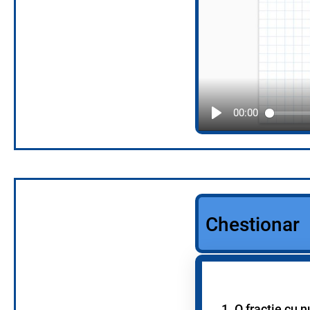
00:00
Chestionar
1. O fracție cu 