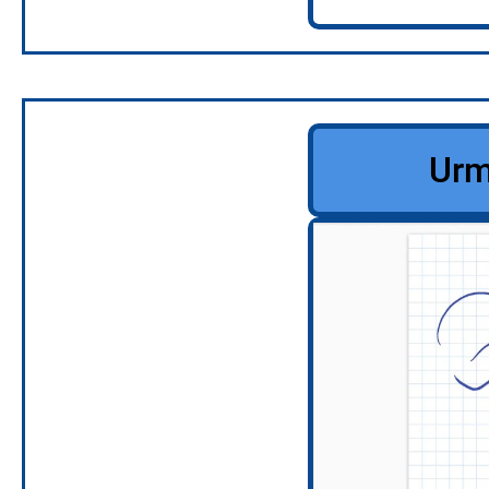
Urmăreșt