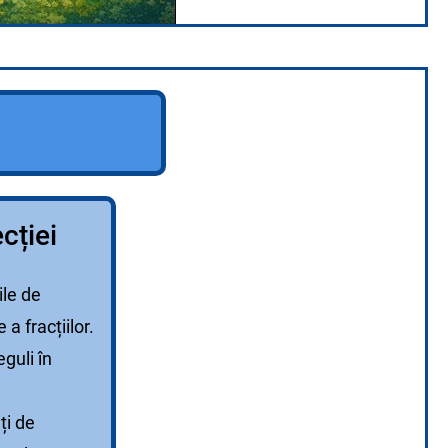
cției
ile de
a fracțiilor.
guli în
ți de