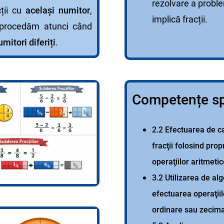
rezolvare a probl
ții cu
același numitor
,
implică fracții.
 procedăm atunci când
umitori diferiți
.
Competențe sp
2.2 Efectuarea de c
fracţii folosind propr
operaţiilor aritmeti
3.2 Utilizarea de al
efectuarea operaţiilo
ordinare sau zecim