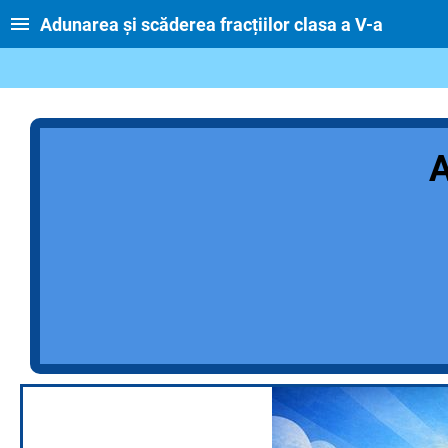
Adunarea și scăderea fracțiilor clasa a V-a
Aduna