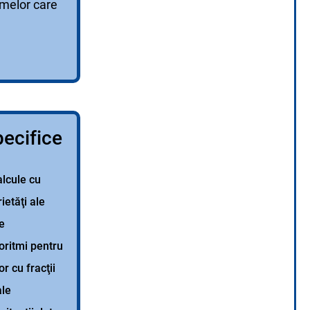
emelor care
ecifice
alcule cu
ietăţi ale
ce
goritmi pentru
r cu fracţii
ale