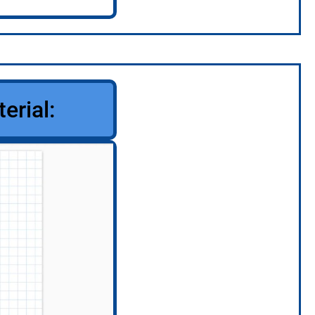
rial: