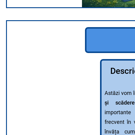
Ce vei
Descrie
Astăzi vom 
și scăderea
importante
frecvent în 
învăța cu