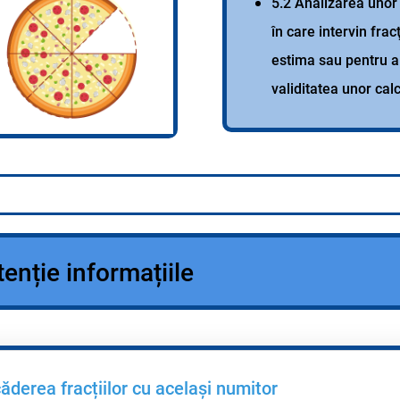
5.2 Analizarea unor 
în care intervin frac
estima sau pentru a
validitatea unor cal
tenție informațiile
ăderea fracțiilor cu același numitor