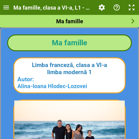
Ma famille, clasa a VI-a, L1 - Consolidare, evaluar
Ma famille
Ma famille
Limba franceză, clasa a VI-a
limba modernă 1
Autor:
Alina-Ioana Hlodec-Lozovei