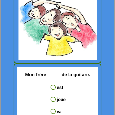
Mon frère _____ de la guitare.
est
joue
va