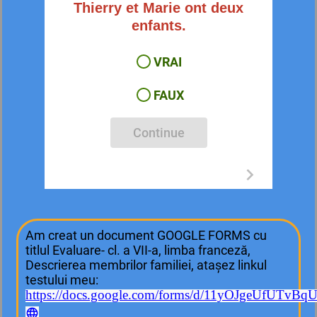
Thierry et Marie ont deux
enfants.
VRAI
FAUX
Continue
Am creat un document GOOGLE FORMS cu
titlul Evaluare- cl. a VII-a, limba franceză,
Descrierea membrilor familiei, atașez linkul
testului meu:
https://docs.google.com/forms/d/11yOJgeUfUTv