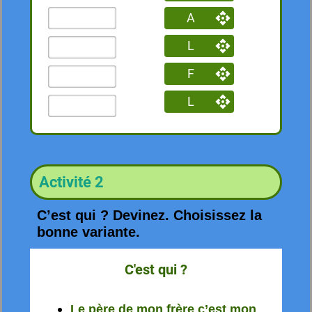
A
L
F
L
Activité 2
C’est qui ? Devinez. Choisissez la
bonne variante.
C'est qui ?
Le père de mon frère c’est mon