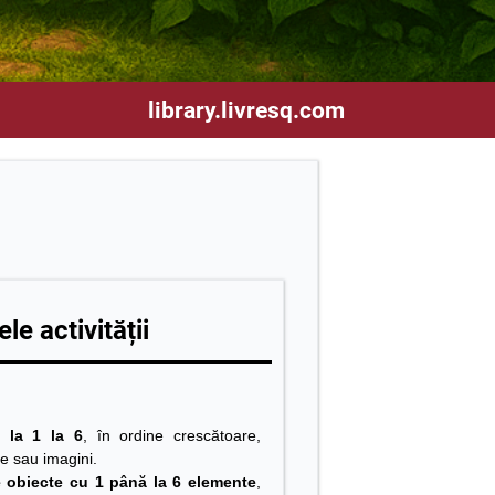
library.livresq.com
le activității
 la 1 la 6
, în ordine crescătoare,
te sau imagini.
 obiecte cu 1 până la 6 elemente
,