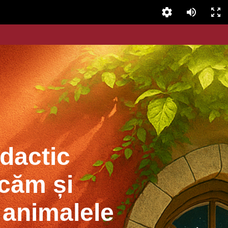
dactic
căm și
animalele