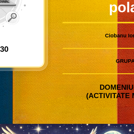
pol
Ciobanu Ion
030
GRUPA
DOMENIUL
(ACTIVITATE