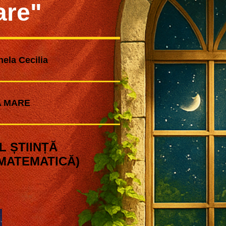
are"
ela Cecilia
 MARE
 ȘTIINȚĂ
 MATEMATICĂ)