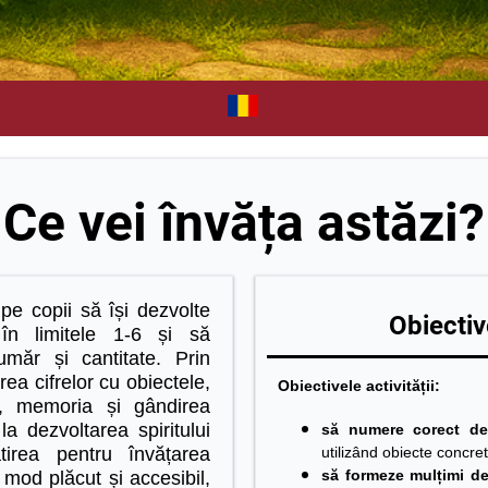
Ce vei învăța astăzi?
pe copii să își dezvolte
Obiective
în limitele 1-6 și să
umăr și cantitate. Prin
ea cifrelor cu obiectele,
Obiectivele activității:
ia, memoria și gândirea
 la dezvoltarea spiritului
să numere corect de
tirea pentru învățarea
utilizând obiecte concre
să formeze mulțimi de
 mod plăcut și accesibil,