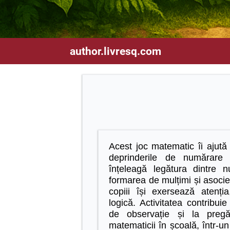
author.livresq.com
Acest joc matematic îi ajută 
deprinderile de numărare 
înțeleagă legătura dintre n
formarea de mulțimi și asocier
copiii își exersează atenț
logică. Activitatea contribuie
de observație și la pregă
matematicii în școală, într-un