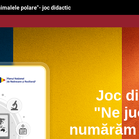
nvățăm cu animalele polare"- joc didactic
Joc di
"Ne ju
numărăm 