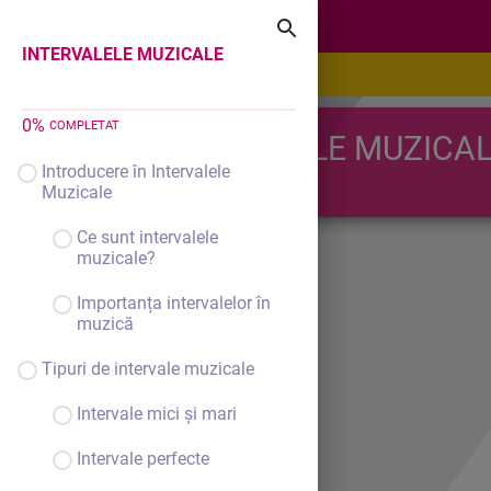
INTERVALELE MUZICALE
INTERVALELE MUZICALE
0
%
COMPLETAT
INTERVALELE MUZICA
Introducere în Intervalele
Muzicale
Ce sunt intervalele
muzicale?
Importanța intervalelor în
muzică
Tipuri de intervale muzicale
Intervale mici și mari
Intervale perfecte