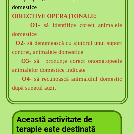
domestice
OBIECTIVE OPERAŢIONALE:
O1-
să identifice corect animalele
domestice
O2-
să denumească cu ajutorul unui suport
concret, animalele domestice
O3-
să pronunţe corect onomatopeele
animalelor domestice indicate
O4-
să recunoască animalulul domestic
după sunetul auzit
Această activitate de
terapie este destinată