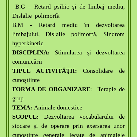
B.G – Retard psihic
ş
i de limbaj mediu,
Dislalie polimorfă
B.M - Retard mediu în dezvoltarea
limbajului, Dislalie polimorfă, Sindrom
hyperkinetic
DISCIPLINA:
Stimularea şi dezvoltarea
comunicării
TIPUL ACTIVITĂŢII:
Consolidare de
cunoştiinte
FORMA DE ORGANIZARE
: Terapie de
grup
TEMA:
Animale domestice
SCOPUL:
Dezvoltarea vocabularului de
stocare şi de operare prin exersarea unor
cunoştinţe generale legate de animalele