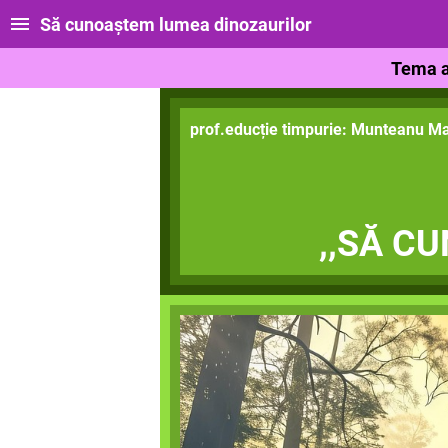
Să cunoaștem lumea dinozaurilor
Tema a
prof.educție timpurie: Munteanu Ma
,,SĂ C