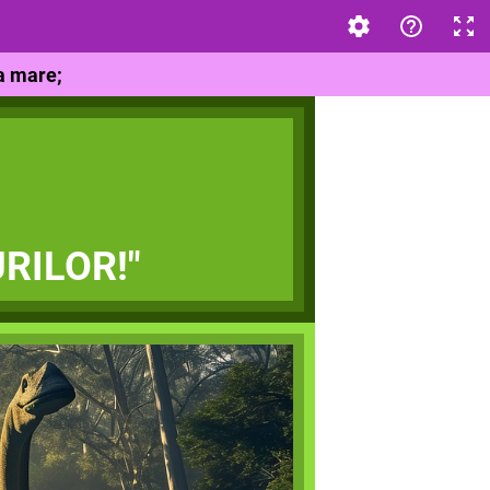
a mare;
RILOR!"