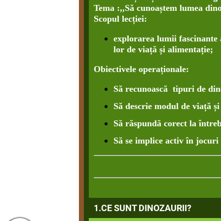
Tema :,,Să cunoaștem lumea dino
Scopul lecției:
explorarea lumii fascinante 
lor de viață și alimentație;
Obiectivele operaționale:
Să recunoască tipuri de din
Să descrie modul de viață și 
Să răspundă corect la întrebă
Să se implice activ în jocuri 
1.CE SUNT DINOZAURII?