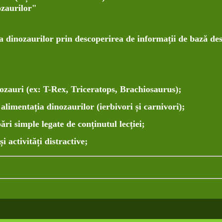
zaurilor"
a dinozaurilor prin descoperirea de informații de bază de
ozauri (ex: T-Rex, Triceratops, Brachiosaurus);
alimentația dinozaurilor (ierbivori și carnivori);
ri simple legate de conținutul lecției;
și activități distractive;