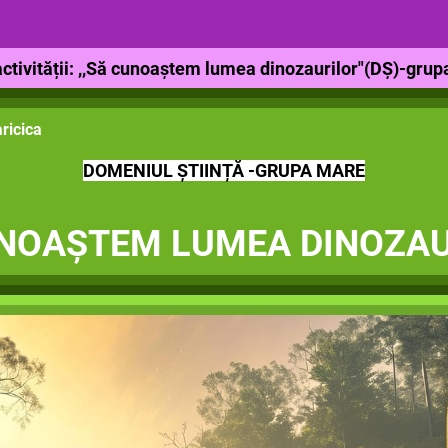
ctivității: ,,Să cunoaștem lumea dinozaurilor"(DȘ)-grup
ricica
DOMENIUL ȘTIINȚĂ -GRUPA MARE
UNOAȘTEM LUMEA DINOZAU