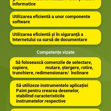
informatice
Utilizarea eficientă a unor componente
software
Utilizarea eficientă și în siguranță a
Internetului ca sursă de documentare
Competențe vizate
Să folosească comenzile de selectare,
copiere, mutare, ștergere, rotire,
trunchiere, redimensionare/ înclinare
Să utilizeze instrumentele aplicației
Paint pentru crearea desenelor,
stabilind caracteristicile
instrumetelor respective