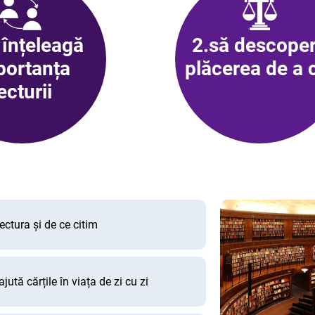
 înțeleagă
2.
s
ă descope
portanța
plăcerea de a c
ecturii
ectura și de ce citim
ută cărțile în viața de zi cu zi