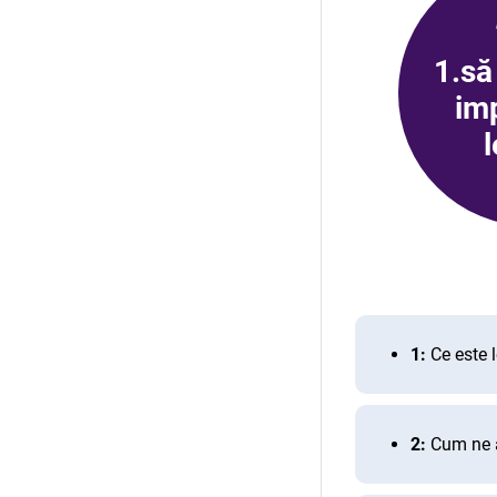
1.
să
im
l
1:
Ce este l
2:
Cum ne aj