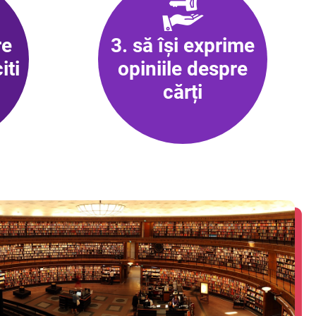
re
3.
să își exprime
iti
opiniile despre
cărți