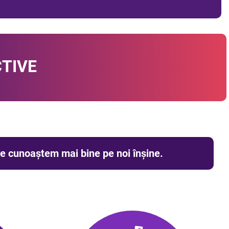
CTIVE
 ne cunoaștem mai bine pe noi înșine.