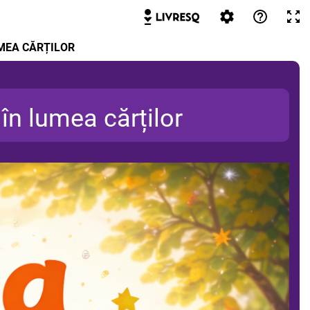
UMEA CĂRȚILOR
 în lumea cărților