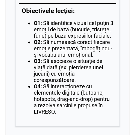
Obiectivele lecției:
O1:
Să identifice vizual cel puțin 3
emoții de bază (bucurie, tristețe,
furie) pe baza expresiilor faciale.
O2:
Să numească corect fiecare
emoție prezentată, îmbogățindu-
și vocabularul emoțional.
O3:
Să asocieze o situație de
viață dată (ex: pierderea unei
jucării) cu emoția
corespunzătoare.
O4:
Să interacționeze cu
elementele digitale (butoane,
hotspots, drag-and-drop) pentru
a rezolva sarcinile propuse în
LIVRESQ.