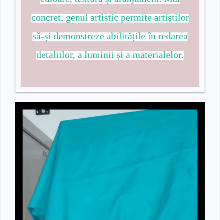
concret, genul artistic permite artiștilor
să-și demonstreze abilitățile în redarea
detaliilor, a luminii și a materialelor.