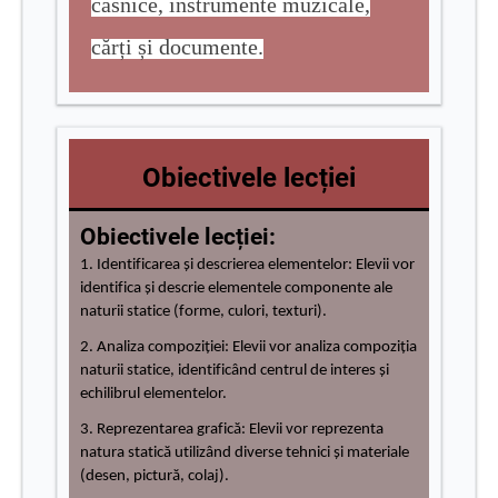
casnice, instrumente muzicale,
cărți și documente.
Obiectivele lecției
Obiectivele lecției:
1. Identificarea și descrierea elementelor: Elevii vor
identifica și descrie elementele componente ale
naturii statice (forme, culori, texturi).
2. Analiza compoziției: Elevii vor analiza compoziția
naturii statice, identificând centrul de interes și
echilibrul elementelor.
3. Reprezentarea grafică: Elevii vor reprezenta
natura statică utilizând diverse tehnici și materiale
(desen, pictură, colaj).