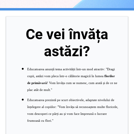
Ce vei învăța
astăzi?
Educatoarea anunță tema activității într-un mod atractiv: "Dragi
copii, astăzi vom pleca într-o călătorie magică în lumea
florilor
de primăvară
! Vom învăța cum se numesc, cum arată și de ce ne
plac atât de mult."
Educatoarea prezintă pe scurt obiectivele, adaptate nivelului de
înțelegere al copiilor: "Vom învăța să recunoaștem multe floricele,
vom descoperi ce părți au și vom face împreună o lucrare
frumoasă cu flori."