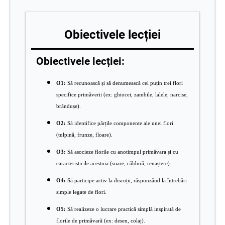
Obiectivele lecției
Obiectivele lecției:
O1:
Să recunoască și să denumească cel puțin trei flori
specifice primăverii (ex: ghiocei, zambile, lalele, narcise,
brândușe).
O2:
Să identifice părțile componente ale unei flori
(tulpină, frunze, floare).
O3:
Să asocieze florile cu anotimpul primăvara și cu
caracteristicile acestuia (soare, căldură, renaștere).
O4:
Să participe activ la discuții, răspunzând la întrebări
simple legate de flori.
O5:
Să realizeze o lucrare practică simplă inspirată de
florile de primăvară (ex: desen, colaj).