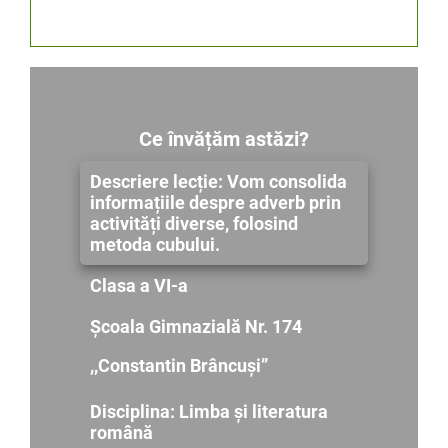
Ce învățăm astăzi?
Descriere lecție: Vom consolida
informațiile despre adverb prin
activități diverse, folosind
metoda cubului.
Clasa a VI-a
Școala
Gimnazială Nr. 174
,,Constantin Brâncuși”
Disciplina: Limba și literatura
română