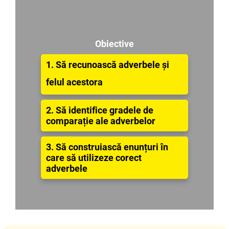
Obiective
1.
Să recunoască adverbele şi
felul acestora
2. Să identifice gradele de
comparație ale adverbelor
3. Să construiască enunțuri în
care să utilizeze corect
adverbele