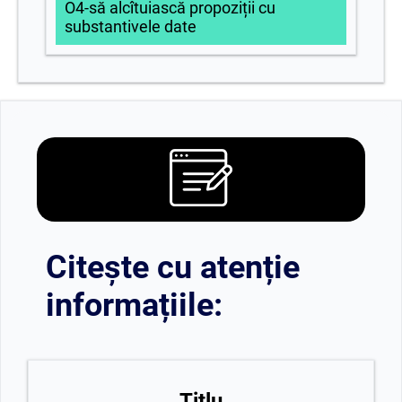
O4-să alcîtuiască propoziții cu
substantivele date
Citește cu atenție
informațiile:
Titlu