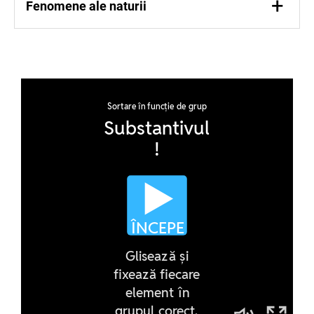
+
Fenomene ale naturii
ploaia, burniță, ceață