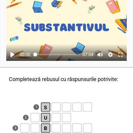
00:00
07:04
Completează rebusul cu răspunsurile potrivite:
S
1
U
2
B
3