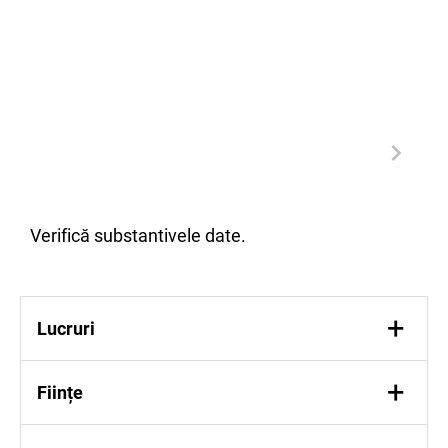
Verifică substantivele date.
+
Lucruri
carte, creion, bancă, lupă, foaie, calculator
+
Ființe
pisică, focă, Ana, Ionel,