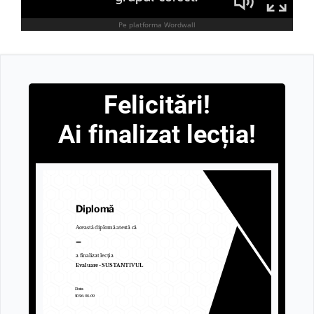
Felicitări!
Ai finalizat lecția!
Diplomă
Această diplomă atestă că
–
a finalizat lecția
Evaluare- SUSTANTIVUL
Data
2026-08-09