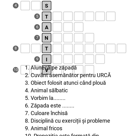
S
4
T
5
A
6
N
7
T
8
I
9
1. Alunecă pe zăpadă
V
10
2. Cuvânt asemănător pentru URCĂ
3. Obiect folosit atunci când plouă
4. Animal sălbatic
5. Vorbim la........
6. Zăpada este ........
7. Culoare închisă
8. Disciplină cu exerciții și probleme
9. Animal fricos
10. Propoziția este formată din ......