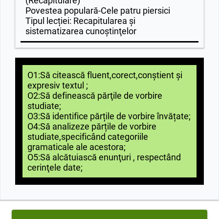
(Recapitulare)
Povestea populară-Cele patru piersici
Tipul lecției: Recapitularea şi
sistematizarea cunoştinţelor
O1:Să citească fluent,corect,conștient și
expresiv textul ;
O2:Să definească părţile de vorbire
studiate;
O3:Să identifice părțile de vorbire învățate;
O4:Să analizeze părțile de vorbire
studiate,specificând categoriile
gramaticale ale acestora;
O5:Să alcătuiască enunţuri , respectând
cerinţele date;