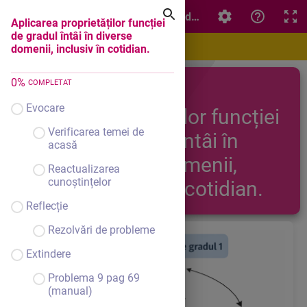
Aplicarea proprietăților funcției de gradul întâi în diverse
Aplicarea proprietăților funcției
de gradul întâi în diverse
domenii, inclusiv în cotidian.
0
%
COMPLETAT
Aplicarea
Evocare
proprietăților funcției
Verificarea temei de
de gradul întâi în
acasă
diverse domenii,
Reactualizarea
cunoștințelor
inclusiv în cotidian.
Reflecție
Rezolvări de probleme
Extindere
Problema 9 pag 69
(manual)