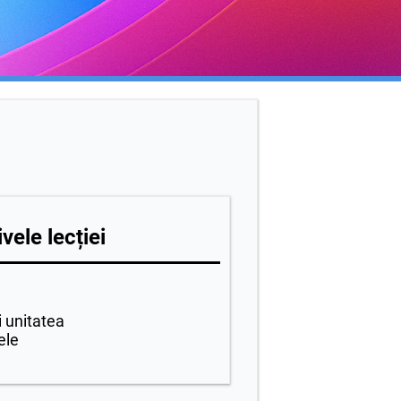
vele lecției
i unitatea
ele