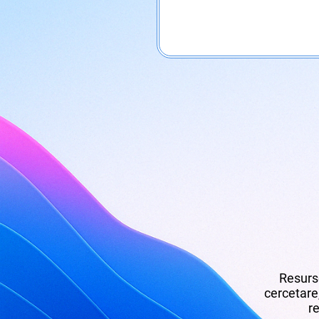
Resurse
cercetare,
re