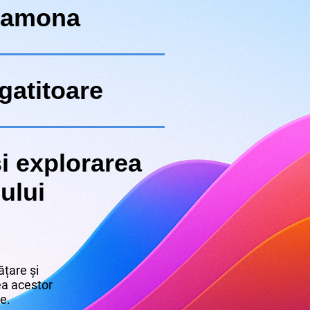
Ramona
gatitoare
i explorarea
ului
țare și
rea acestor
re.