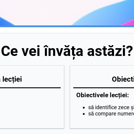
Ce vei învăța astăzi?
lecției
Obiecti
Obiectivele lecției:
să identifice zece ș
să compare numer