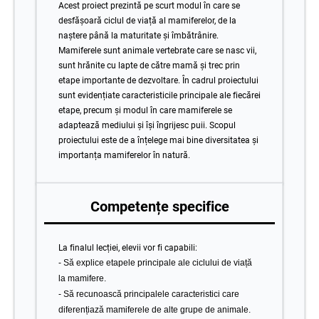
Acest proiect prezintă pe scurt modul în care se
desfășoară ciclul de viață al mamiferelor, de la
naștere până la maturitate și îmbătrânire.
Mamiferele sunt animale vertebrate care se nasc vii,
sunt hrănite cu lapte de către mamă și trec prin
etape importante de dezvoltare. În cadrul proiectului
sunt evidențiate caracteristicile principale ale fiecărei
etape, precum și modul în care mamiferele se
adaptează mediului și își îngrijesc puii. Scopul
proiectului este de a înțelege mai bine diversitatea și
importanța mamiferelor în natură.
Competențe specifice
La finalul lecției, elevii vor fi capabili:
- Să explice etapele principale ale ciclului de viață
la mamifere.
- Să recunoască principalele caracteristici care
diferențiază mamiferele de alte grupe de animale.