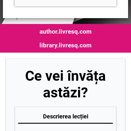
author.livresq.com
library.livresq.com
Ce vei învăța
astăzi?
Descrierea lecției