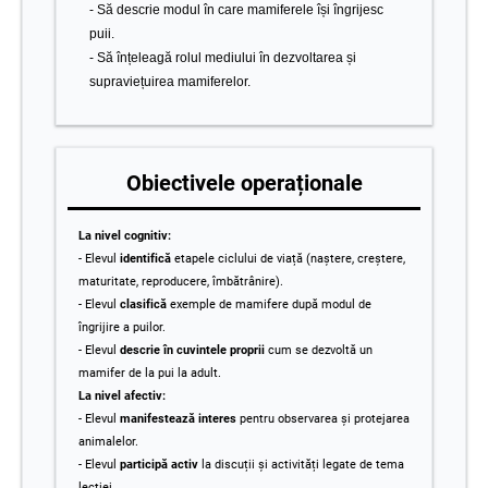
- Să descrie modul în care mamiferele își îngrijesc
puii.
-
Să înțeleagă rolul mediului în dezvoltarea și
supraviețuirea mamiferelor.
Obiectivele operaționale
La nivel cognitiv:
- Elevul
identifică
etapele ciclului de viață (naștere, creștere,
maturitate, reproducere, îmbătrânire).
- Elevul
clasifică
exemple de mamifere după modul de
îngrijire a puilor.
- Elevul
descrie în cuvintele proprii
cum se dezvoltă un
mamifer de la pui la adult.
La nivel afectiv:
- Elevul
manifestează interes
pentru observarea și protejarea
animalelor.
- Elevul
participă activ
la discuții și activități legate de tema
lecției.