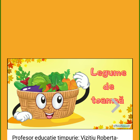
a
Profesor educație timpurie: Vizitiu Roberta-