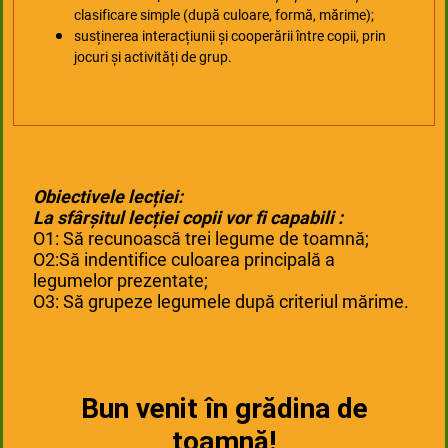
clasificare simple (după culoare, formă, mărime);
susținerea interacțiunii și cooperării între copii, prin
jocuri și activități de grup.
Obiectivele lecției:
La sfârșitul lecției copii vor fi capabili :
O1: Să recunoască trei legume de toamnă;
O2:Să indentifice culoarea principală a
legumelor prezentate;
O3: Să grupeze legumele după criteriul mărime.
Bun venit în grădina de
toamnă!