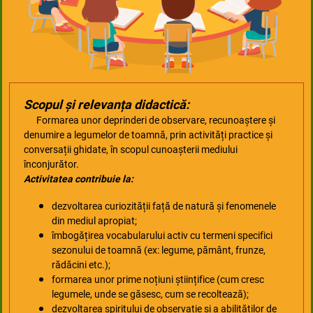
Scopul și relevanța didactică:
Formarea unor deprinderi de observare, recunoaștere și
denumire a legumelor de toamnă, prin activități practice și
conversații ghidate, în scopul cunoașterii mediului
înconjurător.
Activitatea contribuie la:
dezvoltarea curiozității față de natură și fenomenele
din mediul apropiat;
î
mbogățirea vocabularului activ cu termeni specifici
sezonului de toamnă (ex: legume, pământ, frunze,
rădăcini etc.);
formarea unor prime noțiuni științifice (cum cresc
legumele, unde se găsesc, cum se recoltează);
dezvoltarea spiritului de observație și a abilităților de