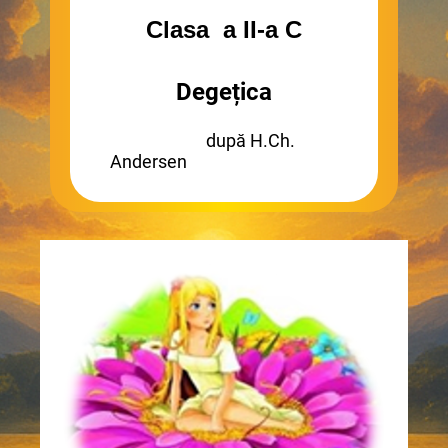
Clasa a II-a C
Degețica
după H.Ch.
Andersen