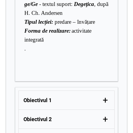
ge/Ge
-
textul suport:
Degeţica
, după
H. Ch. Andersen
Tipul lecției:
predare – învățare
Forma de realizare:
activitate
integrată
.
+
Obiectivul 1
1. S
ă identifice cuvinte care conțin
+
Obiectivul 2
sunetul şi grupurile de litere
ge/Ge
;
obiectivul se consideră realizat dacă