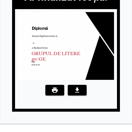
Diplomă
Această diplomă atestă că
–
a finalizat lecția
GRUPUL DE LITERE
ge/GE
Data
2026-08-09