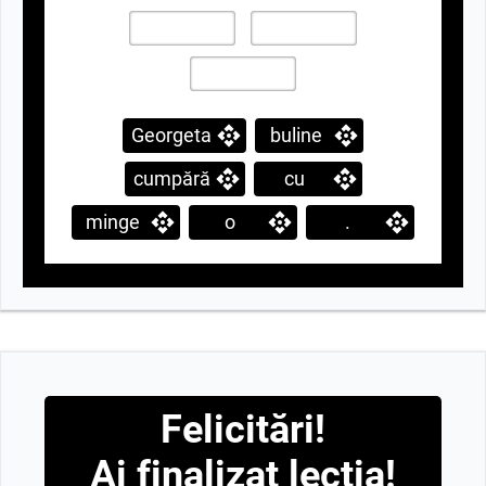
Georgeta
buline
cumpără
cu
minge
o
.
Felicitări!
Ai finalizat lecția!