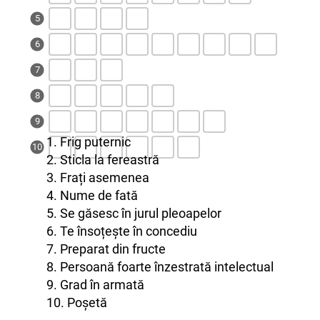
5
6
7
8
9
1. Frig puternic
10
2. Sticla la fereastră
3. Frați asemenea
4. Nume de fată
5. Se găsesc în jurul pleoapelor
6. Te însoțește în concediu
7. Preparat din fructe
8. Persoană foarte înzestrată intelectual
9. Grad în armată
10. Poșetă