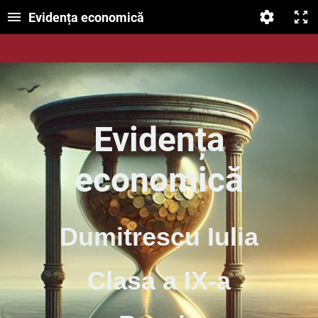
Evidența economică
Eviden
ța
economică
Dumitrescu Iulia
Clasa a
IX-a