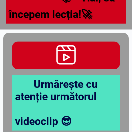
începem lecția!🚀
Urmărește cu
atenție următorul
videoclip 😎