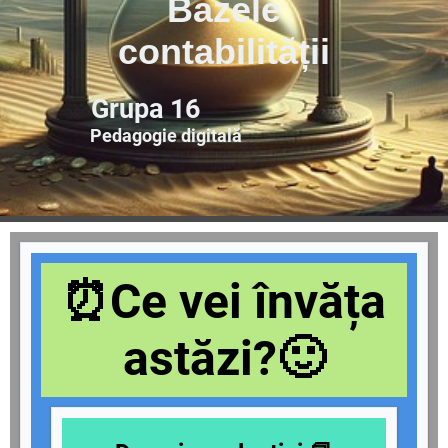
Bazele
contabilității
Grupa 16
Pedagogie digitală
⏰Ce vei învăța
astăzi?🙂