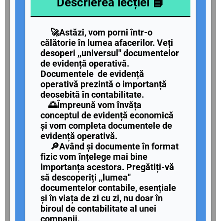
Descrierea lecției 📘
🚀Astăzi, vom porni într-o
călătorie în lumea afacerilor. Veți
desoperi ,,universul'' documentelor
de evidență operativă.
Documentele de evidență
operativă prezintă o importanță
deosebită în contabilitate.
🌅Împreună vom învăța
conceptul de evidență economică
și vom completa documentele de
evidență operativă.
🔎Având și documente în format
fizic vom înțelege mai bine
importanța acestora. Pregătiți-vă
să descoperiți ,,lumea''
documentelor contabile, esențiale
și în viața de zi cu zi, nu doar în
biroul de contabilitate al unei
companii.