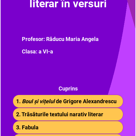
literar în versuri
Profesor: Răducu Maria Angela
Clasa: a VI-a
Cuprins
1.
Boul și vițelul
de Grigore Alexandrescu
2. Trăsăturile textului narativ literar
3. Fabula