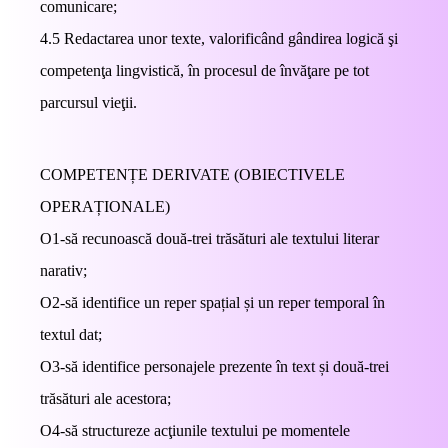
comunicare;
4.5 Redactarea unor texte, valorificând gândirea logică şi
competenţa lingvistică, în procesul de învăţare pe tot
parcursul vieţii.
COMPETENȚE DERIVATE (OBIECTIVELE
OPERAȚIONALE)
O1-să recunoască două-trei trăsături ale textului literar
narativ;
O2-să identifice un reper spațial și un reper temporal în
textul dat;
O3-să identifice personajele prezente în text și două-trei
trăsături ale acestora;
O4-să structureze acţiunile textului pe momentele