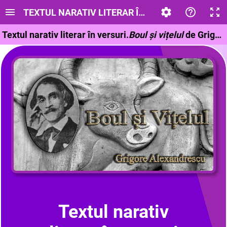
TEXTUL NARATIV LITERAR ÎN VERSURI
Textul narativ literar în versuri.
Boul și vițelul
de Grigore Alexandrescu
Textul narativ