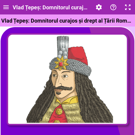
Vlad Țepeș: Domnitorul curajos și drept al Țării R
Vlad Țepeș: Domnitorul curajos și drept al Țării Românești