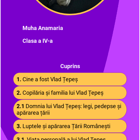
Muha Anamaria
Clasa a IV-a
Cuprins
1.
Cine a fost Vlad Țepeș
2.
Copilăria și familia lui Vlad Țepeș
2.1
Domnia lui Vlad Țepeș: legi, pedepse și
apărarea țării
3.
Luptele și apărarea Țării Românești
3.1
Viața personală a lui Vlad Țepeș