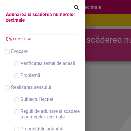
Adunarea și scăderea numerelor zecimale
Adunarea și scăderea numerelor
zecimale
Adunarea și scăderea n
0
%
COMPLETAT
zecimale
Evocare
Verificarea temei de acasă
Problemă
Realizarea sensului
Subiectul lecției
Reguli de adunare și scădere
a numerelor zecimale
Proprietățile adunării