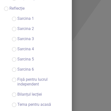
Reflecție
Sarcina 1
Sarcina 2
Sarcina 3
Sarcina 4
Sarcina 5
Sarcina 6
Bine ai venit.
Fișă pentru lucrul
Continuă
independent
Bilanțul lecției
Tema pentru acasă