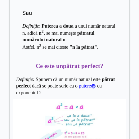
Sau
Definiţie
:
Puterea a doua
a unui număr natural
2
n, adică
n
, se mai numeşte
pătratul
numărului natural n
.
2
Astfel, n
se mai citeste
"n la pătrat".
Ce este unpătrat perfect?
Definiţie:
Spunem că un număr natural este
pătrat
perfect
dacă se poate scrie
ca o
putere
cu
exponentul 2.