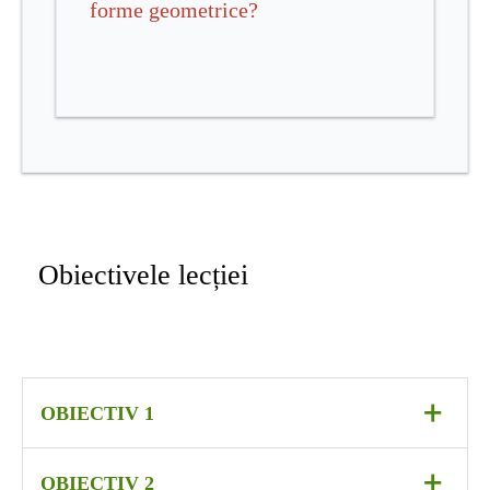
forme geometrice?
Obiectivele lecției
+
OBIECTIV 1
O
să
definească noțiunea de
pătrat al unui
+
1
OBIECTIV 2