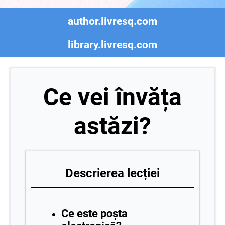
author.livresq.com
library.livresq.com
Ce vei învăța
astăzi?
Descrierea lecției
Ce este poșta