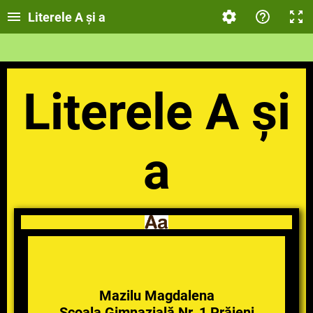
Literele A și a
Literele A și
a
Mazilu Magdalena
Școala Gimnazială Nr. 1 Prăjeni