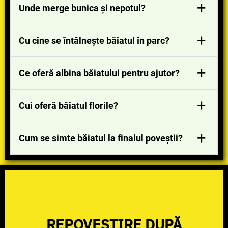
Întâmplarea se petrece în anotimpul
+
Unde merge bunica și nepotul?
primăvara.
Bunica și nepotul merg în parc.
+
Cu cine se întâlnește băiatul în parc?
Băiatul se întâlnește cu o albină.
+
Ce oferă albina băiatului pentru ajutor?
Albina oferă băiatului două flori.
+
Cui oferă băiatul florile?
Băiatul oferă o floare bunici și o floare mamei.
+
Cum se simte băiatul la finalul poveștii?
Băiatul se simte bucuros pentru că și-a făcut
un nou prieten.
REPOVESTIRE DUPĂ