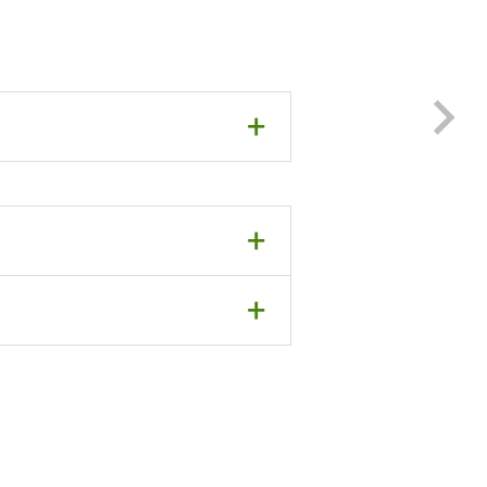
+
+
+