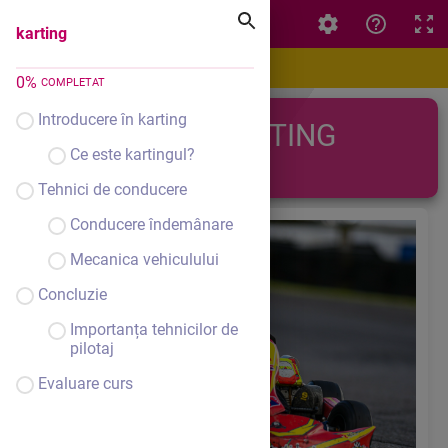
karting
karting
0
%
COMPLETAT
Introducere în karting
KARTING
Ce este kartingul?
Tehnici de conducere
Conducere îndemânare
Mecanica vehiculului
Concluzie
Importanța tehnicilor de
pilotaj
Evaluare curs