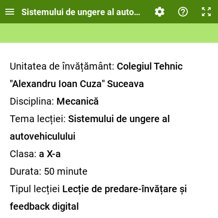
Sistemului de ungere al autovehiculului
Unitatea de învățământ:
Colegiul Tehnic
"Alexandru Ioan Cuza" Suceava
Disciplina:
Mecanică
Tema lecției:
Sistemului de ungere al
autovehiculului
Clasa:
a X-a
Durata: 50 minute
Tipul lecției
Lecție de predare-învățare și
feedback digital