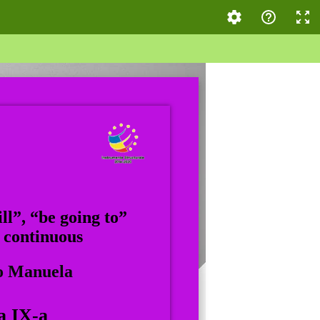
ll”, “be going to”
 continuous
o Manuela
a IX-a