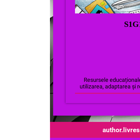
S1G
Resursele educaționale
utilizarea, adaptarea și r
author.livre