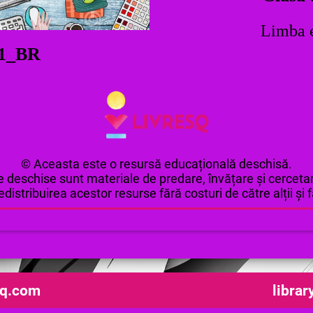
Limba 
1_BR
© Aceasta este o resursă educațională deschisă.
 deschise sunt materiale de predare, învățare și cercetar
edistribuirea acestor resurse fără costuri de către alții și fă
sq.com
librar