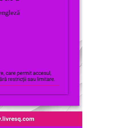
engleză
e, care permit accesul,
ră restricții sau limitare.
y.livresq.com