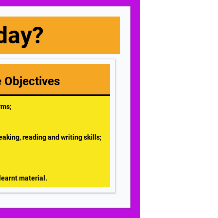
day?
e Objectives
rms;
eaking, reading and writing skills;
 learnt material.