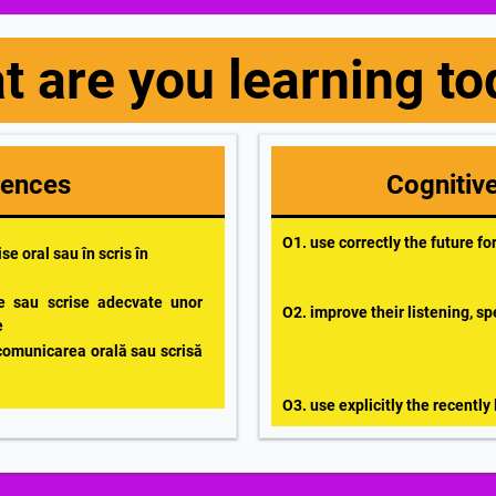
t are you learning to
ences
Cognitiv
O1. use correctly the future fo
e oral sau în scris în
icare
e sau scrise adecvate unor
O2. improve their listening, sp
are
 comunicarea orală sau scrisă
O3. use explicitly the recently