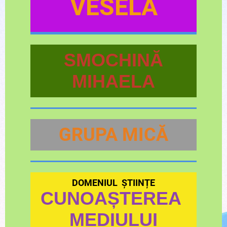
VESELĂ
SMOCHINĂ
MIHAELA
GRUPA MICĂ
DOMENIUL ȘTIINȚE
CUNOAȘTEREA
MEDIULUI