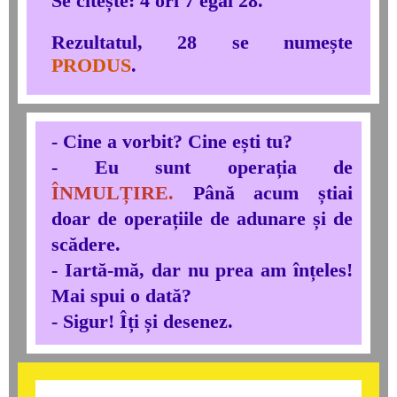
Se citește: 4 ori 7 egal 28.
Rezultatul, 28 se numește
PRODUS
.
- Cine a vorbit? Cine ești tu?
- Eu sunt operația de
ÎNMULȚIRE.
Până acum știai
doar de operațiile de adunare și de
scădere.
- Iartă-mă, dar nu prea am înțeles!
Mai spui o dată?
- Sigur! Îți și desenez.