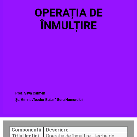
OPERAȚIA DE
ÎNMULȚIRE
Prof. Sava Carmen
Șc. Gimn. „Teodor Balan” Gura Humorului
Componentă
Descriere
Titlul lecției
Operația de înmulțire - lecție de