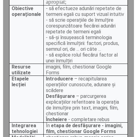
apropiat;
Obiective
- să efectueze adunări repetate de
operaționale
termeni egali cu suport vizual intuitiv
- să scrie operațiile de înmulțire
corespunzătoare fiecărei adunări
repetate de termeni egali
- să-și însușească terminologia
specifică înmulțirii: factori, produs,
semnul ori, de ... ori câte ...
- să explice rolul fiecărui factor al
unei înmulțiri
Resurse
imagini, film, chestionar Google
utilizate
Forms
Etapele
Introducere
– recapitularea
lecției
operațiilor cunoscute, adunare și
scădere
Desfășurare
– parcurgerea
explicațiilor referitoare la operația
de înmulțire prin text, imagini, film,
chestionar
Încheiere
- completare rebus
Integrarea
În
etapa de desfășurare - imagini,
tehnologiei
film, chestionar Google Forms