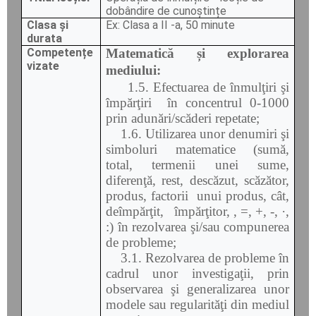
dobândire de cunoștințe
Clasa și
Ex: Clasa a II -a, 50 minute
durata
Competențe
Matematică și explorarea
vizate
mediului:
1.5. Efectuarea de înmulţiri şi
împărţiri în concentrul 0-1000
prin adunări/scăderi repetate;
1.6. Utilizarea unor denumiri şi
simboluri matematice (sumă,
total, termenii unei sume,
diferenţă, rest, descăzut, scăzător,
produs, factorii unui produs, cât,
deîmpărţit, împărţitor, , =, +, -, ·,
:) în rezolvarea şi/sau compunerea
de probleme;
3.1. Rezolvarea de probleme în
cadrul unor investigaţii, prin
observarea şi generalizarea unor
modele sau regularităţi din mediul