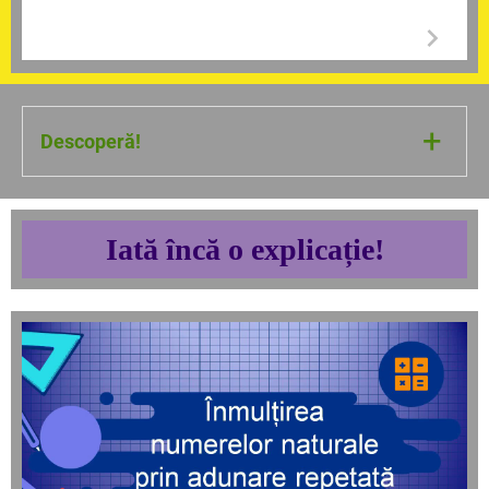
+
Descoperă!
Felicitări! Operația de înmulțire nu mai este
ceva necunoscut pentru tine!
Iată încă o explicație!