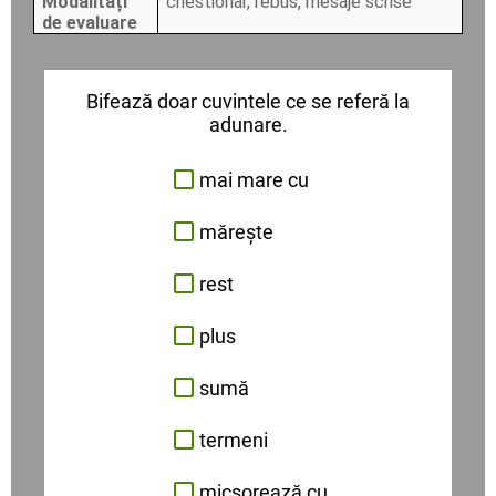
Modalități
chestionar, rebus, mesaje scrise
de evaluare
Bifează doar cuvintele ce se referă la
adunare.
mai mare cu
mărește
rest
plus
sumă
termeni
micșorează cu