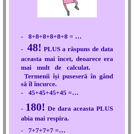
- 8+8+8+8+8+8 = …
48
!
-
PLUS a răspuns de data
aceasta mai încet, deoarece era
mai
mult de calculat.
Termenii își puseseră în gând
să îl încurce.
- 45+45+45+45 =…
180!
-
De dara aceasta PLUS
abia mai respira.
- 7+7+7+7 =…