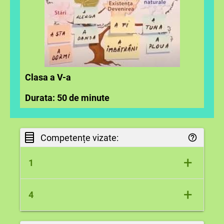
Clasa a V-a
Durata: 50 de minute
Competențe vizate:
+
1
Participarea la interacțiuni verbale în
+
4
diverse situații de comunicare prin
receptarea și producerea textului oral
Utilizarea
corectă,
adecvată și eficientă a