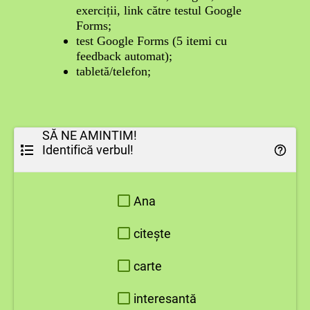
exerciții, link către testul Google
Forms;
test Google Forms (5 itemi cu
feedback automat);
tabletă/telefon;
SĂ NE AMINTIM!
Identifică verbul!
Ana
citește
carte
interesantă