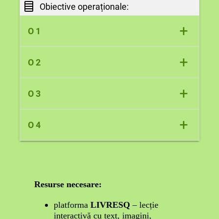
Obiective operaționale:
limbii în procesul comunicării orale și scrise
+
O 1
să recunoască verbele în diferite enunțuri;
+
O 2
să identifice modurile și timpurile verbului
+
O 3
într-un enunț;
să aplice cunoștințele despre verb în exerciții
+
O 4
interactive;
să folosească verbe în propoziții proprii,
variind modul și timpul.
Resurse necesare:
platforma
LIVRESQ
– lecție
interactivă cu text, imagini,