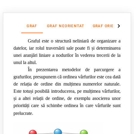
O7: să analizeze corect fiecare problemă și să scrie
programul corespunzător;
GRAF
GRAF NEORIENTAT
GRAF ORIENTAT
Graful este o structurã neliniară de organizare a
datelor, iar rolul traversării sale poate fi și determinarea
unei aranjări liniare a nodurilor în vederea trecerii de la
unul la altul.
În prezentarea metodelor de parcurgere a
grafurilor, presupunem că ordinea vârfurilor este cea dată
de relația de ordine din mulțimea numerelor naturale.
Este totuși posibilă introducerea, pe mulțimea vârfurilor,
și a altei relații de ordine, de exemplu asocierea unor
p
riorități care să schimbe ordinea în care vârfurile sunt
prelucrate.