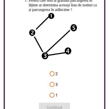
Pentru care nod al grafului parcurgerea în
lățime ar determina aceeași lista de noduri ca
și parcurgerea în adâncime
?
2
3
1
Continuă