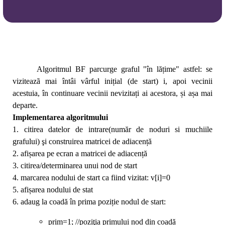
Algoritmul BF parcurge graful "în lățime" astfel: se
viziteazã mai întâi vârful inițial (de start) i, apoi vecinii
acestuia, în continuare vecinii nevizitați ai acestora, și așa mai
departe.
Implementarea algoritmului
1. citirea datelor de intrare(număr de noduri si muchiile
grafului) şi construirea matricei de adiacență
2. afișarea pe ecran a matricei de adiacență
3. citirea/determinarea unui nod de start
4. marcarea nodului de start ca fiind vizitat: v[i]=0
5. afișarea nodului de stat
6. adaug la coadă în prima poziție nodul de start:
prim=1; //poziţia primului nod din coadă