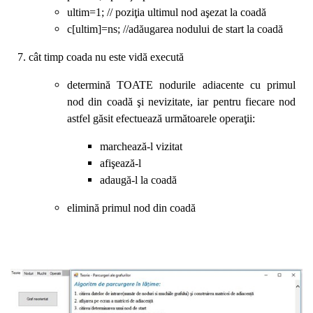
ultim=1; // poziţia ultimul nod aşezat la coadă
c[ultim]=ns; //adăugarea nodului de start la coadă
7. cât timp coada nu este vidă execută
determină TOATE nodurile adiacente cu primul
nod din coadă şi nevizitate, iar pentru fiecare nod
astfel găsit efectuează următoarele operaţii:
marchează-l vizitat
afişează-l
adaugă-l la coadă
elimină primul nod din coadă