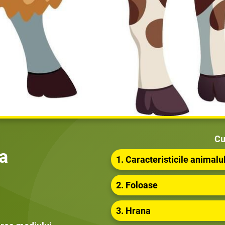
Cu
a
1. Caracteristicile animalu
2. Foloase
3. Hrana