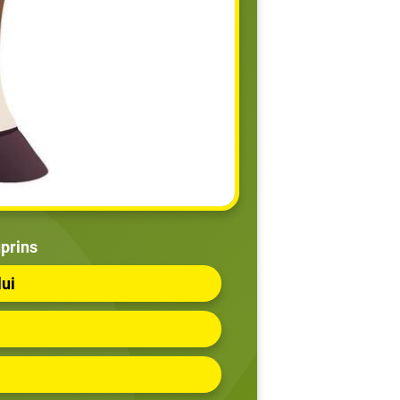
prins
lui