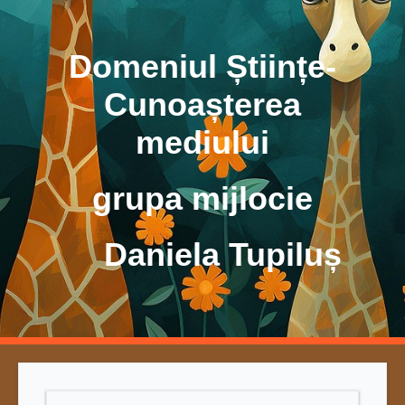
Domeniul Științe-
Cunoașterea
mediului
grupa mijlocie
Daniela Tupiluș