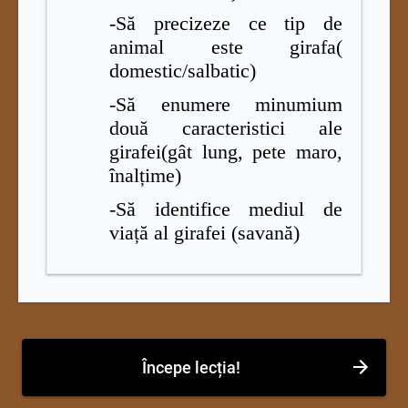
-Să precizeze ce tip de
animal este girafa(
domestic/salbatic)
-Să enumere minumium
două caracteristici ale
girafei(gât lung, pete maro,
înalțime)
-Să identifice mediul de
viață al girafei (savană)
Începe lecția!