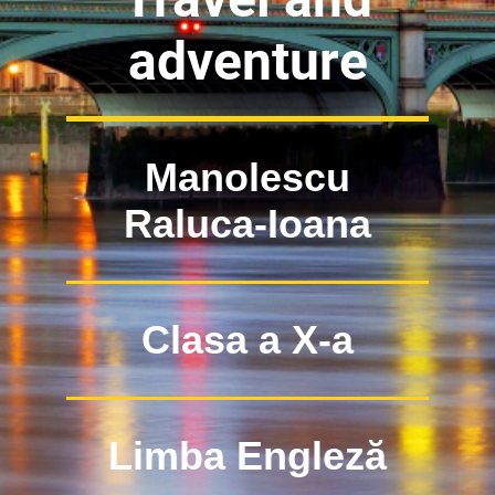
adventure
Manolescu
Raluca-Ioana
Clasa a X-a
Limba Engleză