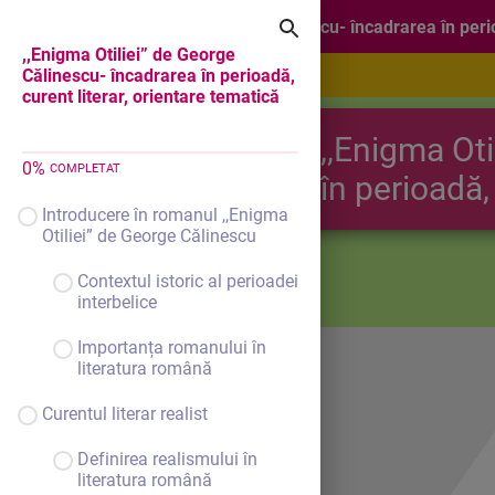
,,Enigma Otiliei” de George Călinescu- încadrarea în perio
,,Enigma Otiliei” de George
Călinescu- încadrarea în perioadă,
curent literar, orientare tematică
,,Enigma Ot
0
%
COMPLETAT
în perioadă,
Introducere în romanul ,,Enigma
Otiliei” de George Călinescu
Contextul istoric al perioadei
interbelice
Importanța romanului în
literatura română
Curentul literar realist
Definirea realismului în
literatura română