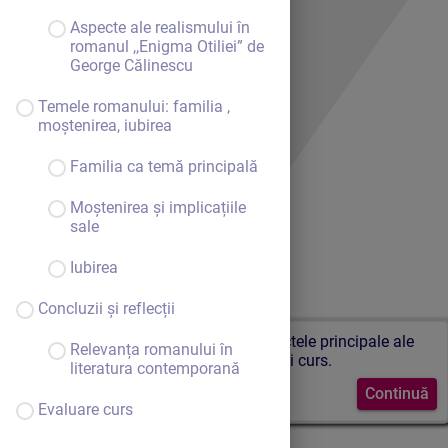
Aspecte ale realismului în
romanul ,,Enigma Otiliei” de
George Călinescu
Temele romanului: familia ,
moștenirea, iubirea
Familia ca temă principală
Moștenirea și implicațiile
sale
Iubirea
Concluzii și reflecții
Acestea sunt punctele principale ale
Relevanța romanului în
acestui curs.
literatura contemporană
Continuă
Evaluare curs