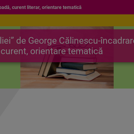
adă, curent literar, orientare tematică
iliei” de George Călinescu-încadra
 curent, orientare tematică