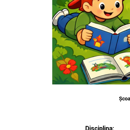
Școa
Disciplina: