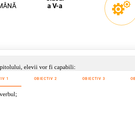
OMÂNĂ
a V-a
pitolului, elevii vor fi capabili:
IV 1
OBIECTIV 2
OBIECTIV 3
O
verbul;