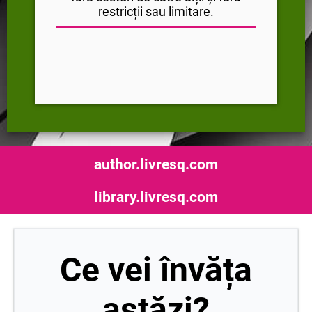
restricții sau limitare.
author.livresq.com
library.livresq.com
Ce vei învăța
astăzi?