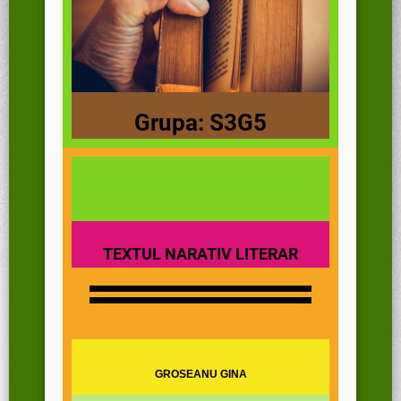
Grupa: S3G5
TEXTUL NARATIV LITERAR
GROSEANU GINA