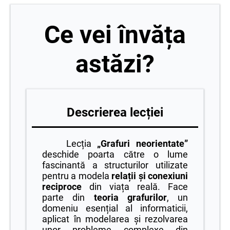
Ce vei învăța
astăzi?
Descrierea lecției
Lecția
„Grafuri neorientate”
deschide poarta către o lume
fascinantă a structurilor utilizate
pentru a modela
relații și conexiuni
reciproce
din viața reală. Face
parte din
teoria grafurilor
, un
domeniu esențial al informaticii,
aplicat în modelarea și rezolvarea
unor probleme complexe din