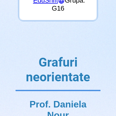
EduShift
Grupa:
G16
Grafuri
neorientate
Prof. Daniela
Nour