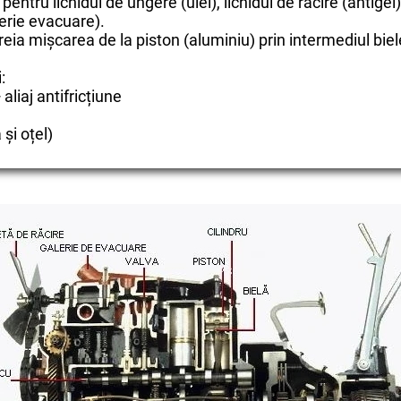
pentru lichidul de ungere (ulei), lichidul de racire (antige
lerie evacuare).
reia mișcarea de la piston (aluminiu) prin intermediul biele
:
 aliaj antifricțiune
și oțel)