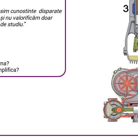
losim cunostinte disparate
și nu valorificăm doar
 de studiu.
”
rna?
plifica?