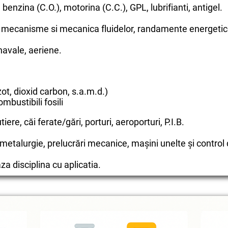
benzina (C.O.), motorina (C.C.), GPL, lubrifianti, antigel.
, mecanisme si mecanica fluidelor, randamente energetic
 navale, aeriene.
ot, dioxid carbon, s.a.m.d.)
bustibili fosili
iere, căi ferate/gări, porturi, aeroporturi, P.I.B.
or: metalurgie, prelucrări mecanice, mașini unelte și contr
za disciplina cu aplicatia.