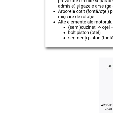
prevăzute circuite separate 
admisie) și gazele arse (ga
Arborele cotit (fontă/oțel) p
mișcare de rotație.
Alte elemente ale motorului
(semi)cuzineți -> oțel +
bolt piston (oțel)
segmenți piston (fontă 