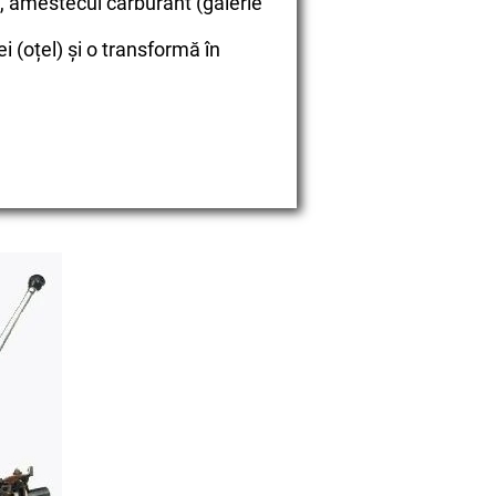
l), amestecul carburant (galerie
i (oțel) și o transformă în