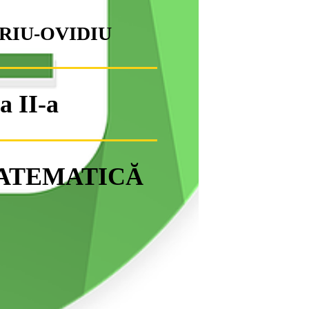
RIU-OVIDIU
a II-a
 MATEMATICĂ