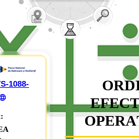
ORD
S-1088-
EFECT
t:
OPERA
EA