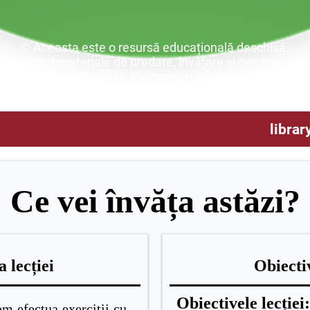
© Aceasta este o resursă educațională deschisă.
ise sunt materiale de predare, învățare și cercetare, car
buirea acestor resurse fără costuri de către alții și fără re
librar
Ce vei învăța astăzi?
 lecției
Obiectiv
Obiectivele lecției:
om efectua exerciţii cu