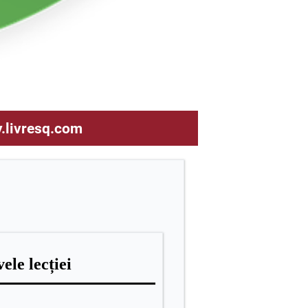
e permit accesul, utilizarea,
stricții sau limitare.
y.livresq.com
ele lecției