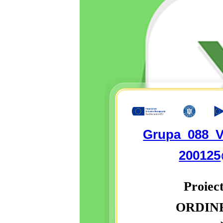
Grupa_088_V
200125
Proiec
ORDIN