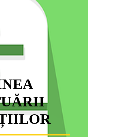
INEA
UĂRII
ȚIILOR