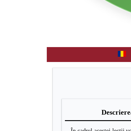
Resursele educaționale desch
adaptarea și redistri
Descrierea
În cadrul acestei lecții
v