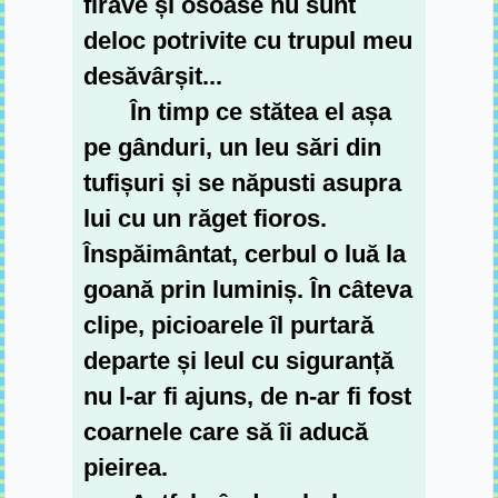
firave și osoase nu sunt
deloc potrivite cu trupul meu
desăvârșit...
În timp ce stătea el așa
pe gânduri, un leu sări din
tufișuri și se năpusti asupra
lui cu un răget fioros.
Înspăimântat, cerbul o luă la
goană prin luminiș. În câteva
clipe, picioarele îl purtară
departe și leul cu siguranță
nu l-ar fi ajuns, de n-ar fi fost
coarnele care să îi aducă
pieirea.