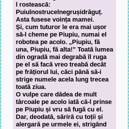
l rostească:
Puiulnostrucelnegrușidrăguț.
Asta fusese voința mamei.
Și, cum tuturor le era mai ușor
să-l cheme pe Piupiu, numai el
robotea pe acolo. „Piupiu, fă
una, Piupiu, fă alta!” Toată lumea
din ogradă mai degrabă îl ruga
pe el să facă vreo treabă decât
pe frățiorul lui, căci până să-i
strige numele acela lung trecea
toată ziua.
O vulpe care dădea de mult
târcoale pe acolo iată că-l prinse
pe Piupiu și vru să fugă cu el.
Dar, deodată, săriră cu toții și
alergară pe urmele ei, strigând