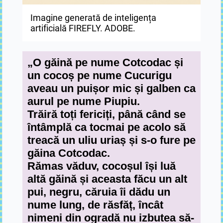
Imagine generată de inteligența
Ima
artificială FIREFLY. ADOBE.
art
„O găină pe nume Cotcodac și
un cocoș pe nume Cucurigu
aveau un puișor mic și galben ca
aurul pe nume Piupiu.
Trăiră toți fericiți, până când se
întâmplă ca tocmai pe acolo să
treacă un uliu uriaș și s-o fure pe
găina Cotcodac.
Rămas văduv, cocoșul își luă
altă găină și aceasta făcu un alt
pui, negru, căruia îi dădu un
nume lung, de răsfăț, încât
nimeni din ogradă nu izbutea să-