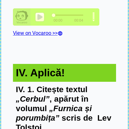
View on Vocaroo >>
IV. Aplică!
IV. 1. Citește textul
„Cerbul”
, apărut în
volumul
„Furnica și
porumbița”
scris de Lev
Tolstoi.