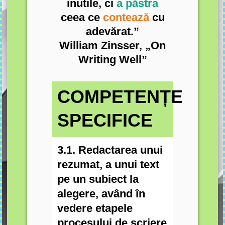
inutile, ci
a păstra
ceea ce
contează
cu
adevărat.”
William Zinsser, „On
Writing Well”
COMPETENȚE
SPECIFICE
3.1. Redactarea unui
rezumat, a unui text
pe un subiect la
alegere, având în
vedere etapele
procesului de scriere