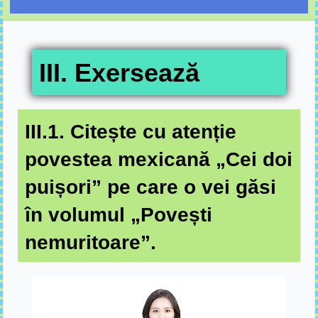
III. Exersează
III.1. Citește cu atenție
povestea mexicană „Cei doi
puișori” pe care o vei găsi
în volumul „Povești
nemuritoare”.