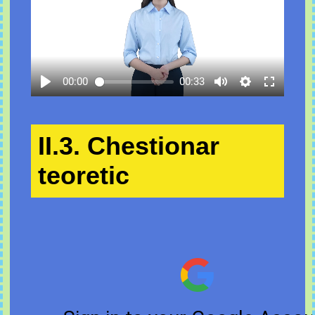
00:00
00:33
II.3. Chestionar
teoretic