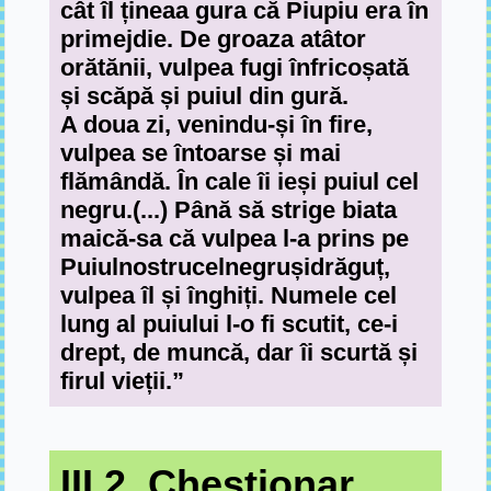
cât îl țineaa gura că Piupiu era în
primejdie. De groaza atâtor
orătănii, vulpea fugi înfricoșată
și scăpă și puiul din gură.
A doua zi, venindu-și în fire,
vulpea se întoarse și mai
flămândă. În cale îi ieși puiul cel
negru.(...) Până să strige biata
maică-sa că vulpea l-a prins pe
Puiulnostrucelnegrușidrăguț,
vulpea îl și înghiți. Numele cel
lung al puiului l-o fi scutit, ce-i
drept, de muncă, dar îi scurtă și
firul vieții.”
III.2. Chestionar