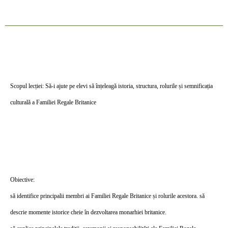
Scopul lecției: Să-i ajute pe elevi să înțeleagă istoria, structura, rolurile și semnificația
culturală a F
amiliei Regale Britanice
Obiective:
să identifice principalii membri ai Familiei Regale Britanice și rolurile acestora. să
descrie momente istorice cheie în dezvoltarea monarhiei britanice.