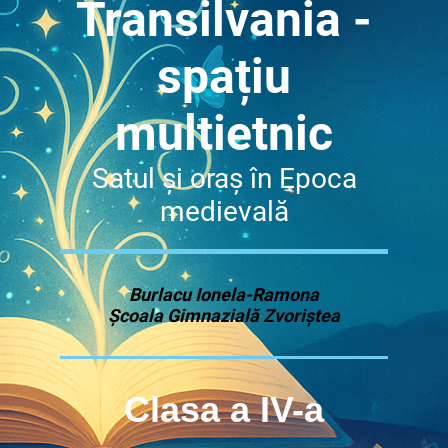
Transilvania -
spațiu
multietnic
Satul și oraș în Epoca
medievală
Burlacu Ionela-Ramona
Școala Gimnazială Zvoriștea
Clasa a IV-a