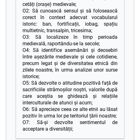
cetăți (orașe) medievale;
O2: Să cunoască sensul și să folosească
corect în context adecvat vocabularul
istoric: ban, fortificații, iobag, spațiu
multietnic, transalpin, tricesima;
O3: Să localizeze în timp perioada
medievală, raportându-se la secole;
O4: Să identifice asemănări și deosebiri
între așezările medievale și cele cotidiene,
precum legat și de diversitatea etnică din
zilele noastre, în urma analizei unor surse
istorice;
O5: Să dezvolte o atitudine pozitivă față de
sacrificiile strămoșilor noștri, valorile după
care aceștia se ghidează și relațiile
interculturale de atunci și acum;
O6: Să aprecieze ceea ce alte etnii au lăsat
pozitiv în urma lor pe teritoriul țării noastre;
O7: Să-și dezvolte sentimentul de
acceptare a diversității;