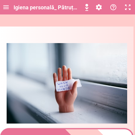
Igiena personală_ Pătruța Eleonora-Elena